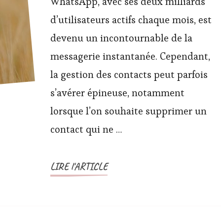
supprimer
WhatsApp, avec ses deux milliards
un
d’utilisateurs actifs chaque mois, est
contact
devenu un incontournable de la
sur
messagerie instantanée. Cependant,
WhatsApp
la gestion des contacts peut parfois
s’avérer épineuse, notamment
lorsque l’on souhaite supprimer un
contact qui ne …
LIRE l'ARTICLE