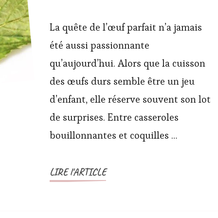
L’œuf-
bon
La quête de l’œuf parfait n’a jamais
:
été aussi passionnante
une
qu’aujourd’hui. Alors que la cuisson
méthode
des œufs durs semble être un jeu
innovante
d’enfant, elle réserve souvent son lot
pour
de surprises. Entre casseroles
cuisiner
des
bouillonnantes et coquilles …
œufs
à
LIRE l'ARTICLE
la
perfection